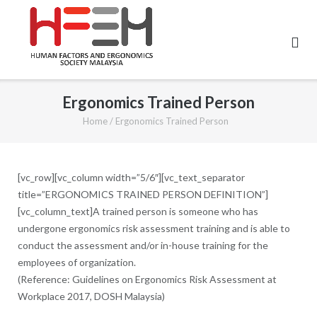
Skip
to
content
Ergonomics Trained Person
Home
/
Ergonomics Trained Person
[vc_row][vc_column width=”5/6″][vc_text_separator
title=”ERGONOMICS TRAINED PERSON DEFINITION”]
[vc_column_text]A trained person is someone who has
undergone ergonomics risk assessment training and is able to
conduct the assessment and/or in-house training for the
employees of organization.
(Reference: Guidelines on Ergonomics Risk Assessment at
Workplace 2017, DOSH Malaysia)