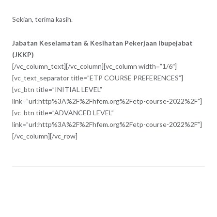
Sekian, terima kasih.
Jabatan Keselamatan & Kesihatan Pekerjaan Ibupejabat
(JKKP)
[/vc_column_text][/vc_column][vc_column width=”1/6″]
[vc_text_separator title=”ETP COURSE PREFERENCES”]
[vc_btn title=”INITIAL LEVEL”
link=”url:http%3A%2F%2Fhfem.org%2Fetp-course-2022%2F”]
[vc_btn title=”ADVANCED LEVEL”
link=”url:http%3A%2F%2Fhfem.org%2Fetp-course-2022%2F”]
[/vc_column][/vc_row]