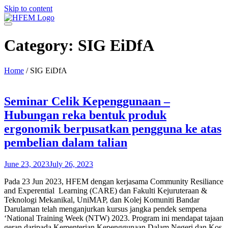
Skip to content
Category:
SIG EiDfA
Home
/
SIG EiDfA
Seminar Celik Kepenggunaan –
Hubungan reka bentuk produk
ergonomik berpusatkan pengguna ke atas
pembelian dalam talian
June 23, 2023
July 26, 2023
Pada 23 Jun 2023, HFEM dengan kerjasama Community Resiliance
and Experential Learning (CARE) dan Fakulti Kejuruteraan &
Teknologi Mekanikal, UniMAP, dan Kolej Komuniti Bandar
Darulaman telah menganjurkan kursus jangka pendek sempena
‘National Training Week (NTW) 2023. Program ini mendapat tajaan
geran daripada Kementerian Kepenggunaan Dalam Negeri dan Kos